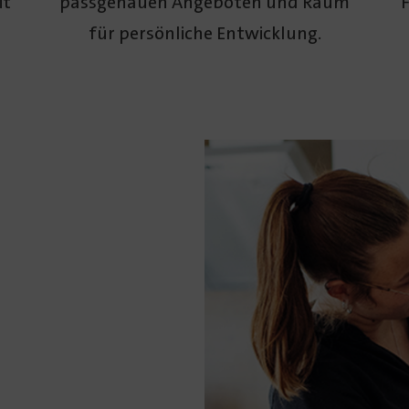
it
pass­genauen Angeboten und Raum
F
für persön­liche Entwicklung.