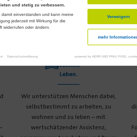
ieten und stetig zu verbessern.
n damit einverstanden und kann meine
Verweigern
ligung jederzeit mit Wirkung für die
t widerrufen oder ändern.
mehr Informatione
Arbeit.
um
Datenschutzerklärung
powered by HERR UND FRAU PIXEL cookie
Wohnen.
Leben.
nd
Wir unterstützen Menschen dabei,
selbst­bestimmt zu arbeiten, zu
di
wohnen und zu leben – mit
–
wert­schätzender Assistenz,
Fo