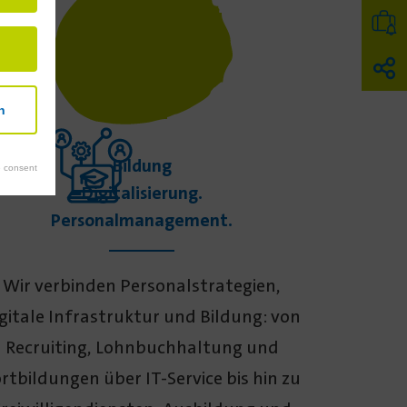
n
Bildung
 consent
Digitalisierung.
Personalmanagement.
Wir verbinden Personal­strategien,
gitale Infra­struktur und Bildung: von
Recruiting, Lohn­buchhaltung und
rt­bildungen über IT-Service bis hin zu