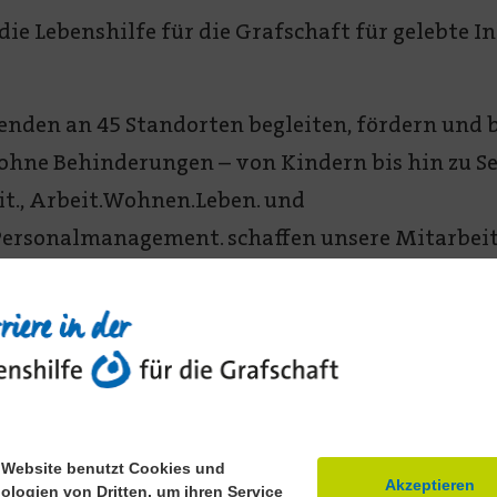
 die Lebenshilfe für die Grafschaft für gelebte I
enden an 45 Standorten begleiten, fördern und 
hne Behinderungen – von Kindern bis hin zu Se
t., Arbeit.Wohnen.Leben. und
.Personalmanagement. schaffen unsere Mitarbeit
nd ein selbstbestimmtes Leben für alle.
 Website benutzt Cookies und
Akzeptieren
ologien von Dritten, um ihren Service