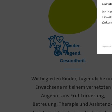
anzub
Ich bi
Einwil
Zukunf
Kinder.
Impress
Jugend.
Gesundheit.
Wir begleiten Kinder, Jugend­liche u
Erwachsene mit einem vernetzten
Angebot aus Früh­förderung,
Betreuung, Therapie und Assistenz 