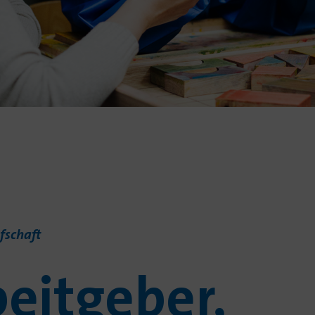
 mit uns
.
afschaft
beitgeber,