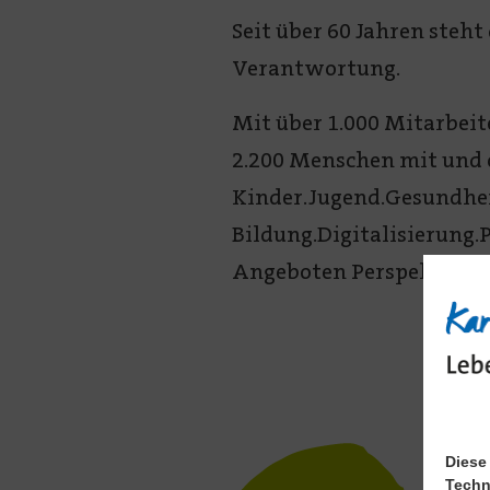
Seit über 60 Jahren steht
Verantwortung.
Mit über 1.000 Mitarbeit
2.200 Menschen mit und o
Kinder.Jugend.Gesundhei
Bildung.Digitalisierung
Angeboten Perspektiven u
Diese
Techn