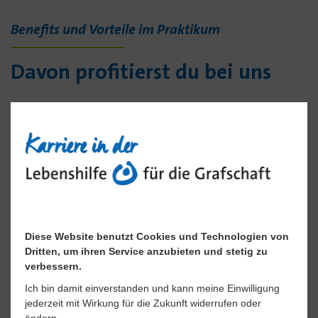
Benefits und Vorteile im Praktikum
Davon profitierst du bei uns
Diese Website benutzt Cookies und Technologien von
Praktikum mit Perspektive
Dritten, um ihren Service anzubieten und stetig zu
verbessern.
Aufgrund der vielfältigen und abwechslungs­
Ich bin damit einverstanden und kann meine Einwilligung
reichen Arbeits­felder bieten wir gute
jederzeit mit Wirkung für die Zukunft widerrufen oder
Anschluss­möglich­keiten für deine berufliche
ändern.