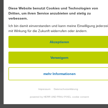
Diese Website benutzt Cookies und Technologien von
Dritten, um ihren Service anzubieten und stetig zu
verbessern.
Ich bin damit einverstanden und kann meine Einwilligung jederzei
mit Wirkung für die Zukunft widerrufen oder ändern.
Faire Vergütung nach dem TVöD, betriebliche
F
Akzeptieren
Alters­vorsorge und Weihnachts­geld
Verweigern
Alles auf einen Blick
mehr Informationen
Impressum
Datenschutzerklärung
Unser Anspruch und Antrieb
powered by HERR UND FRAU PIXEL cookie consent