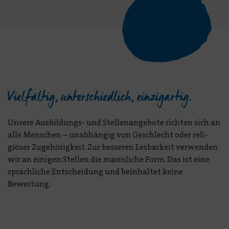
Alle
Stories
Vielfältig, unterschiedlich, einzigartig.
Unsere Ausbildungs- und Stellen­angebote richten sich an
alle Menschen – unab­hängig von Ge­schlecht oder reli­
giöser Zuge­hörigkeit. Zur besseren Les­barkeit ver­wenden
wir an einigen Stellen die männ­liche Form. Das ist eine
sprachl­iche Ent­scheidung und be­in­haltet keine
Bewertung.