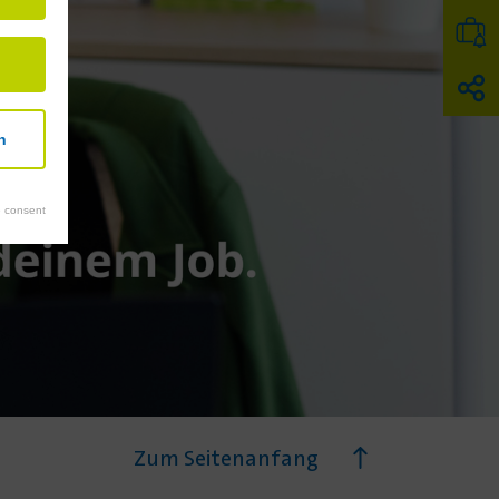
n
 consent
Zum Seitenanfang