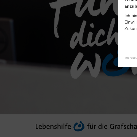
anzub
Ich bi
Einwil
Zukunf
Impress