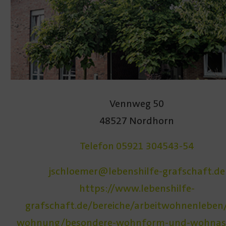
Vennweg 50
48527 Nordhorn
Telefon 05921 304543-54
jschloemer@lebenshilfe-grafschaft.de
https://www.lebenshilfe-
grafschaft.de/bereiche/arbeitwohnenleben/
wohnung/besondere-wohnform-und-wohnass