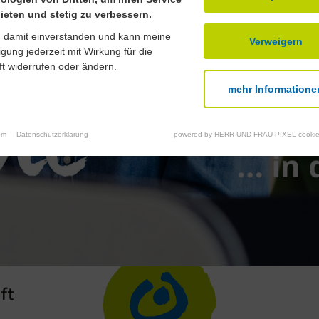
ieten und stetig zu verbessern.
n damit einverstanden und kann meine
Verweigern
ligung jederzeit mit Wirkung für die
t widerrufen oder ändern.
mehr Informatione
um
Datenschutzerklärung
powered by HERR UND FRAU PIXEL cookie